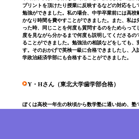
プリントを頂けたり授業に反映するなどの対応をし
勉強ができました。私の場合、中学卒業前には高校
かなり時間を費やすことができました。また、私は
った時、同じことを何度も質問するのをためらって
度を見ながら分かるまで何度も説明してくださるの
ることができました。勉強法の相談などをしても、
す。そのおかげで英検一級に合格できましたし、入
学政治経済学部にも合格することができました。
Y・Hさん（東北大学歯学部合格）
ぼくは高校一年生の秋頃から数学塾に通い始め、塾
授業を受けていました。それまで通っていた塾では
すが、この塾に入ってからはどんどん成績が伸びて
話しやすく、個別指導なので分からないことがあっ
たと思います。3年生になってからは勉強のやる気