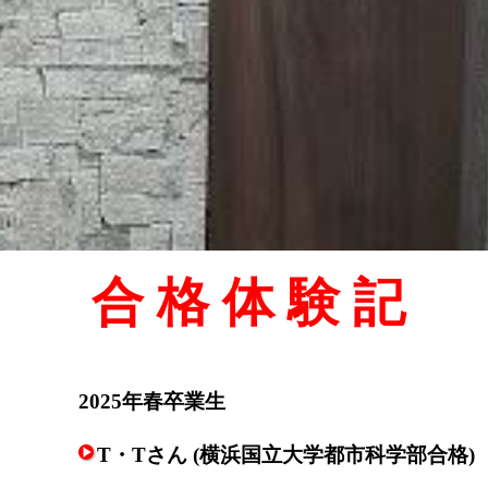
合 格 体 験 記
2025年春卒業生
T・Tさん (横浜国立大学都市科学部合格)