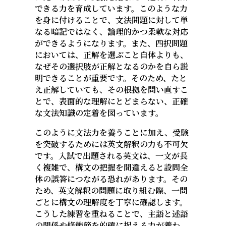
できる力を育成しています。このような力
を身に付けることで、文法問題に対して単
なる暗記ではなく、論理的かつ柔軟な対応
ができるようになります。また、四択問題
においては、正解を選ぶこと自体よりも、
なぜその選択肢が正解となるのかを自ら説
明できることが重要です。そのため、たと
え正解していても、その根拠を問い直すこ
とで、表面的な理解にとどまらない、正確
な文法知識の定着を図っています。
このように文法力を養うことに加え、受験
を突破するためには英文解釈の力も不可欠
です。入試で出題される英文は、一文が長
く複雑で、構文の把握を間違えると設問全
体の誤答につながる恐れがあります。その
ため、英文解釈の問題に取り組む際、一問
ごとに構文の理解度を丁寧に確認します。
こうした練習を重ねることで、主語と述語
の関係や修飾節を的確に捉える力が養わ