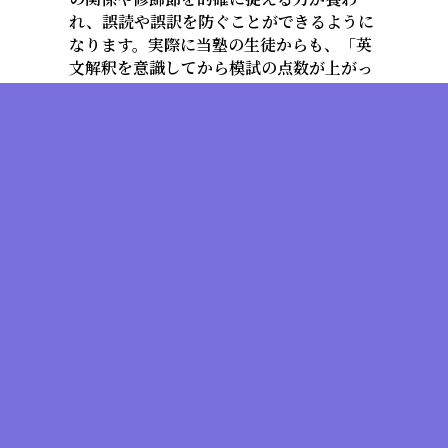
れ、誤読や誤訳を防ぐことができるように
なります。実際に当塾の生徒からも、「英
文解釈を意識してから模試の点数が上がっ
た」、「長文が以前と比べて読めるように
なり、自信がついた」といった声が寄せら
れています。
中学生
意欲に応える“先取り”と“基礎固
め”
一貫校の生徒や英語が得意な生徒は、大学
受験を見据えて指導します。全国の中高一
貫校では、中学までに高校単元を一通り終
わらせることは珍しいことではありませ
ん。当塾に通っていた生徒Aさんは、小学